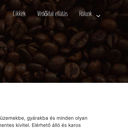
Cikkek
Védőital ellátás
Rólunk
ént üzemekbe, gyárakba és minden olyan
ntes kivitel. Elérhető álló és karos