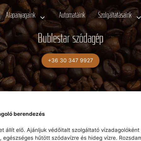
Alapanyagaink
Automatáink
Szolgáltatásaink
Bublestar szódagép
+36 30 347 9927
dagoló berendezés
et állít elő. Ajánljuk védőitalt szolgáltató vízadagolók
a, egészséges hűtött szódavízre és hideg vízre. Rozsdame