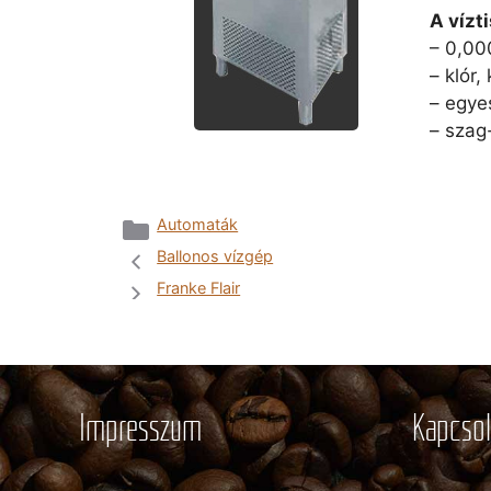
A vízt
– 0,00
– klór,
– egye
– szag
Kategória
Automaták
Ballonos vízgép
Franke Flair
Impresszum
Kapcsol