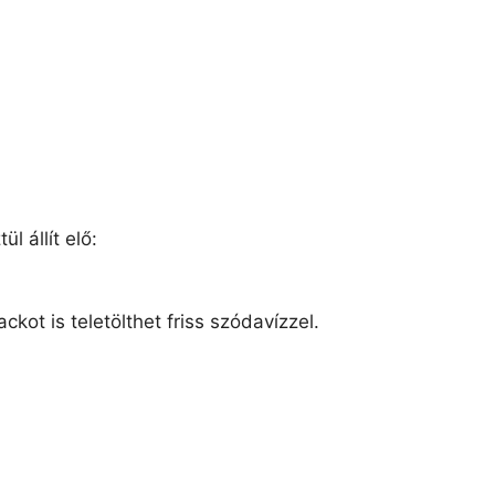
l állít elő:
ckot is teletölthet friss szódavízzel.