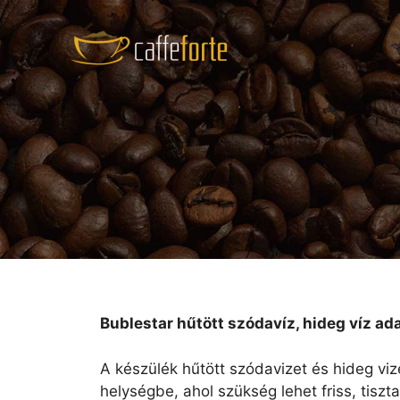
Kilépés
a
tartalomba
Bublestar hűtött szódavíz, hideg víz a
A készülék hűtött szódavizet és hideg viz
helységbe, ahol szükség lehet friss, tiszt