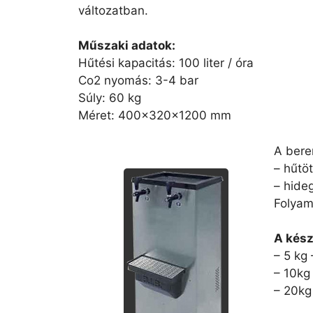
változatban.
Műszaki adatok:
Hűtési kapacitás: 100 liter / óra
Co2 nyomás: 3-4 bar
Súly: 60 kg
Méret: 400x320x1200 mm
A beren
– hűtö
– hideg
Folyama
A kész
– 5 kg 
– 10kg 
– 20kg