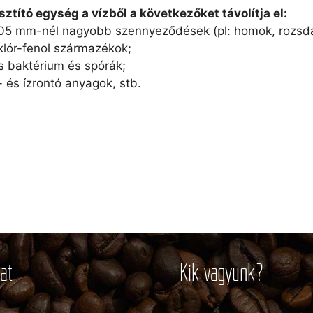
isztító egység a vízből a következőket távolítja el:
05 mm-nél nagyobb szennyeződések (pl: homok, rozsda,
 klór-fenol származékok;
s baktérium és spórák;
- és ízrontó anyagok, stb.
at
Kik vagyunk?