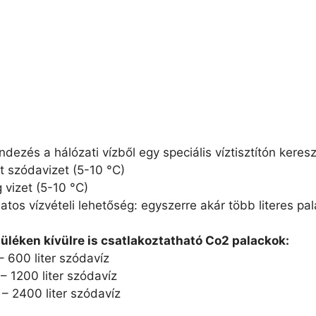
dezés a hálózati vízből egy speciális víztisztítón keresztü
tt szódavizet (5-10 °C)
 vizet (5-10 °C)
tos vízvételi lehetőség: egyszerre akár több literes pala
üléken kívülre is csatlakoztatható Co2 palackok:
– 600 liter szódavíz
– 1200 liter szódavíz
 – 2400 liter szódavíz