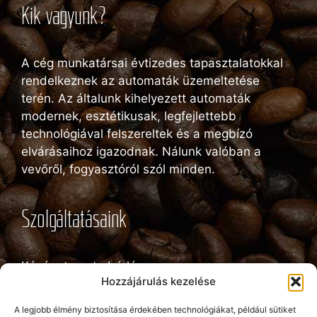
Kik vagyunk?
A cég munkatársai évtizedes tapasztalatokkal
rendelkeznek az automaták üzemeltetése
terén. Az általunk kihelyezett automaták
modernek, esztétikusak, legfejlettebb
technológiával felszereltek és a megbízó
elvárásaihoz igazodnak. Nálunk valóban a
vevőről, fogyasztóról szól minden.
Szolgáltatásaink
Kávéautomata bérlés
Hozzájárulás kezelése
Snack automata bérlés
A legjobb élmény biztosítása érdekében technológiákat, például sütiket