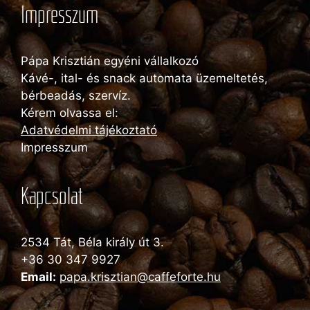
Impresszum
Pápa Krisztián egyéni vállalkozó
Kávé-, ital- és snack automata üzemeltetés,
bérbeadás, szervíz.
Kérem olvassa el:
Adatvédelmi tájékoztató
Impresszum
Kapcsolat
2534 Tát, Béla király út 3.
+36 30 347 9927
Email:
papa.krisztian@caffeforte.hu