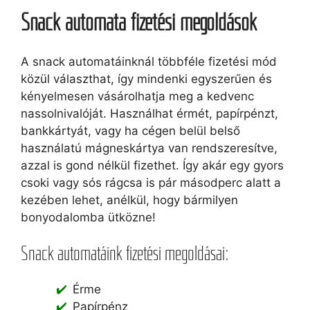
Snack automata fizetési megoldások
A snack automatáinknál többféle fizetési mód
közül választhat, így mindenki egyszerűen és
kényelmesen vásárolhatja meg a kedvenc
nassolnivalóját. Használhat érmét, papírpénzt,
bankkártyát, vagy ha cégen belül belső
használatú mágneskártya van rendszeresítve,
azzal is gond nélkül fizethet. Így akár egy gyors
csoki vagy sós rágcsa is pár másodperc alatt a
kezében lehet, anélkül, hogy bármilyen
bonyodalomba ütközne!
Snack automatáink fizetési megoldásai:
Érme
Papírpénz