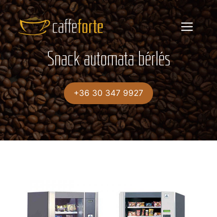
Kilépés
a
Menü
tartalomba
Snack automata bérlés
+36 30 347 9927