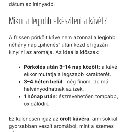
dátum az irányadó.
Mikor a legjobb elkészíteni a kávét?
A frissen pörkölt kávé nem azonnal a legjobb:
néhány nap „pihenés” után kezd el igazán
kinyílni az aromája. Az ideális időszak:
Pörkölés után 3–14 nap között
: a kávé
ekkor mutatja a legszebb karakterét.
3–4 héten belül
: még finom, de már
halványodhatnak az ízek.
1 hónap után
: észrevehetően tompább,
oxidálódik.
Ez különösen igaz az
őrölt kávéra
, ami sokkal
gyorsabban veszít aromából, mint a szemes