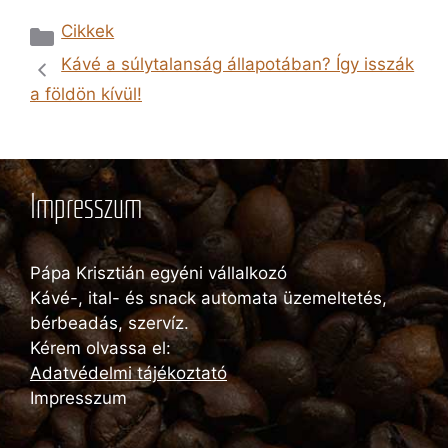
Kategória
Cikkek
Kávé a súlytalanság állapotában? Így isszák
a földön kívül!
Impresszum
Pápa Krisztián egyéni vállalkozó
Kávé-, ital- és snack automata üzemeltetés,
bérbeadás, szervíz.
Kérem olvassa el:
Adatvédelmi tájékoztató
Impresszum