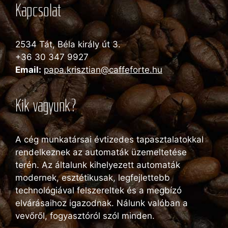
Kapcsolat
2534 Tát, Béla király út 3.
+36 30 347 9927
Email:
papa.krisztian@caffeforte.hu
Kik vagyunk?
A cég munkatársai évtizedes tapasztalatokkal
rendelkeznek az automaták üzemeltetése
terén. Az általunk kihelyezett automaták
modernek, esztétikusak, legfejlettebb
technológiával felszereltek és a megbízó
elvárásaihoz igazodnak. Nálunk valóban a
vevőről, fogyasztóról szól minden.