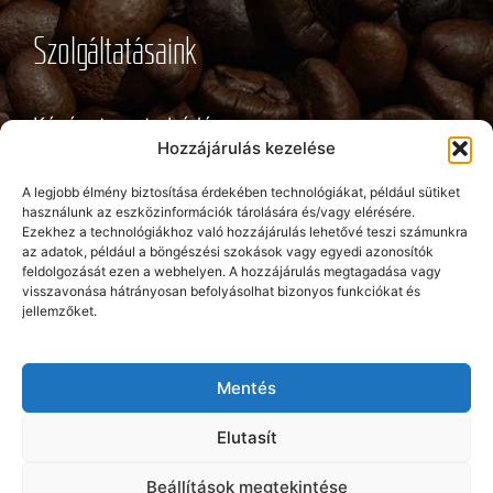
Szolgáltatásaink
Kávéautomata bérlés
Hozzájárulás kezelése
Snack automata bérlés
A legjobb élmény biztosítása érdekében technológiákat, például sütiket
használunk az eszközinformációk tárolására és/vagy elérésére.
Ezekhez a technológiákhoz való hozzájárulás lehetővé teszi számunkra
Szódagép bérlés
az adatok, például a böngészési szokások vagy egyedi azonosítók
feldolgozását ezen a webhelyen. A hozzájárulás megtagadása vagy
visszavonása hátrányosan befolyásolhat bizonyos funkciókat és
Hidegital automata bérlés
jellemzőket.
Vezérlő áramkör javítás
Mentés
Szervíztevékenység
Elutasít
Beállítások megtekintése