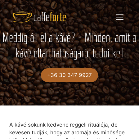
Kilépés
a
Menü
tartalomba
Meddig áll el a kávé? – Minden, amit a
kávé eltarthatóságáról tudni kell
+36 30 347 9927
A kávé sokunk kedvenc reggeli rituáléja, de
kevesen tudják, hogy az aromája és minősége