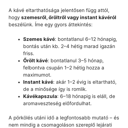
A kávé eltarthatósága jelentősen függ attól,
hogy
szemesről, őröltről vagy instant kávéról
beszélünk. Íme egy gyors áttekintés:
Szemes kávé
: bontatlanul 6–12 hónapig,
bontás után kb. 2–4 hétig marad igazán
friss.
Őrölt kávé
: bontatlanul 3–5 hónap,
felbontva csupán 1–2 hétig hozza a
maximumot.
Instant kávé
: akár 1–2 évig is eltartható,
de a minősége így is romlik.
Kávékapszula
: 6–18 hónapig is eláll, de
aromaveszteség előfordulhat.
A pörkölés utáni idő a legfontosabb mutató – és
nem mindig a csomagoláson szereplő lejárati