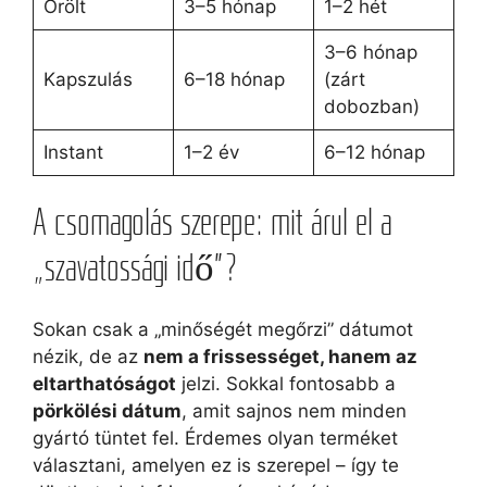
Őrölt
3–5 hónap
1–2 hét
3–6 hónap
Kapszulás
6–18 hónap
(zárt
dobozban)
Instant
1–2 év
6–12 hónap
A csomagolás szerepe: mit árul el a
„szavatossági idő”?
Sokan csak a „minőségét megőrzi” dátumot
nézik, de az
nem a frissességet, hanem az
eltarthatóságot
jelzi. Sokkal fontosabb a
pörkölési dátum
, amit sajnos nem minden
gyártó tüntet fel. Érdemes olyan terméket
választani, amelyen ez is szerepel – így te