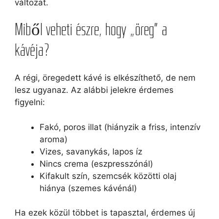
változat.
Miből veheti észre, hogy „öreg” a
kávéja?
A régi, öregedett kávé is elkészíthető, de nem
lesz ugyanaz. Az alábbi jelekre érdemes
figyelni:
Fakó, poros illat (hiányzik a friss, intenzív
aroma)
Vizes, savanykás, lapos íz
Nincs crema (eszpresszónál)
Kifakult szín, szemcsék közötti olaj
hiánya (szemes kávénál)
Ha ezek közül többet is tapasztal, érdemes új