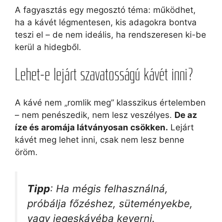
A fagyasztás egy megosztó téma: működhet,
ha a kávét légmentesen, kis adagokra bontva
teszi el – de nem ideális, ha rendszeresen ki-be
kerül a hidegből.
Lehet-e lejárt szavatosságú kávét inni?
A kávé nem „romlik meg” klasszikus értelemben
– nem penészedik, nem lesz veszélyes.
De az
íze és aromája látványosan csökken.
Lejárt
kávét meg lehet inni, csak nem lesz benne
öröm.
Tipp
: Ha mégis felhasználná,
próbálja főzéshez, süteményekbe,
vagy jegeskávéba keverni.