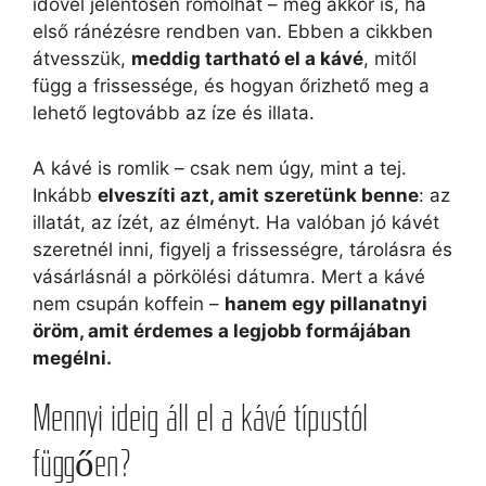
idővel jelentősen romolhat – még akkor is, ha
első ránézésre rendben van. Ebben a cikkben
átvesszük,
meddig tartható el a kávé
, mitől
függ a frissessége, és hogyan őrizhető meg a
lehető legtovább az íze és illata.
A kávé is romlik – csak nem úgy, mint a tej.
Inkább
elveszíti azt, amit szeretünk benne
: az
illatát, az ízét, az élményt. Ha valóban jó kávét
szeretnél inni, figyelj a frissességre, tárolásra és
vásárlásnál a pörkölési dátumra. Mert a kávé
nem csupán koffein –
hanem egy pillanatnyi
öröm, amit érdemes a legjobb formájában
megélni.
Mennyi ideig áll el a kávé típustól
függően?