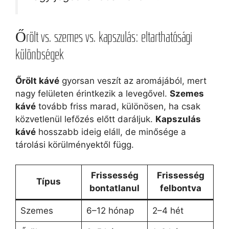
Őrölt vs. szemes vs. kapszulás: eltarthatósági
különbségek
Őrölt kávé
gyorsan veszít az aromájából, mert
nagy felületen érintkezik a levegővel.
Szemes
kávé
tovább friss marad, különösen, ha csak
közvetlenül lefőzés előtt daráljuk.
Kapszulás
kávé
hosszabb ideig eláll, de minősége a
tárolási körülményektől függ.
Frissesség
Frissesség
Típus
bontatlanul
felbontva
Szemes
6–12 hónap
2–4 hét